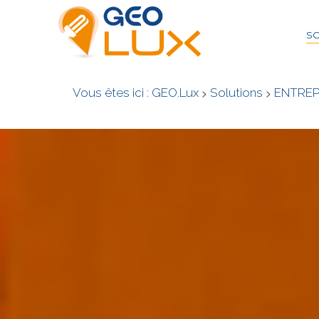
SO
Vous êtes ici :
GEO.Lux
>
Solutions
>
ENTREP