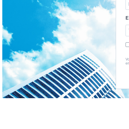
E
Vo
em