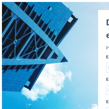
P
E
E
E