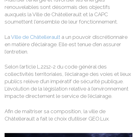
renouvelables sont désormais des objectifs
auxquels la Ville de Châtellerault et la CAPC
soumettent l'ensemble de leur fonctionnement.
La
Ville de Châtellerault
a un pouvoir discrétionnaire
en matière d’éclairage. Elle est tenue d’en assurer
l’entretien.
Selon l’article L.2212-2 du code général des
collectivités territoriales, l’éclairage des voies et lieux
publics relève d’un impératif de sécurité publique.
L’évolution de la législation relative à l’environnement
impacte directement le service de l’éclairage.
Afin de maîtriser sa composition, la ville de
Châtellerault a fait le choix d’utiliser GEO.Lux.