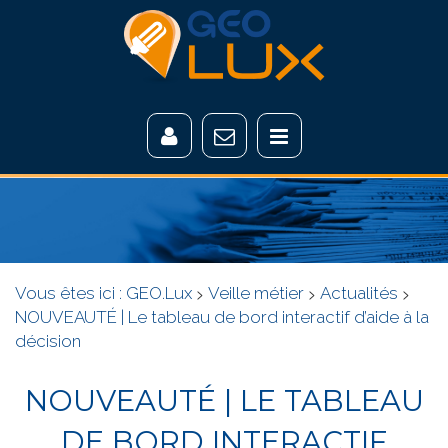
Vous êtes ici :
GEO.Lux
>
Veille métier
>
Actualités
>
NOUVEAUTÉ | Le tableau de bord interactif d’aide à la
décision
NOUVEAUTÉ | LE TABLEAU
DE BORD INTERACTIF