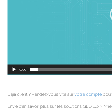
00:00
Déjà client ? Rendez-vous vite sur
votre compte
pour 
Envie d’en savoir plus sur les solutions GEO.Lux ? N’h