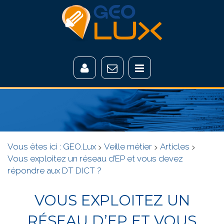
Vous êtes ici :
GEO.Lux
>
Veille métier
>
Articles
>
Vous exploitez un réseau d’EP et vous devez
répondre aux DT DICT ?
VOUS EXPLOITEZ UN
RÉSEAU D’EP ET VOUS