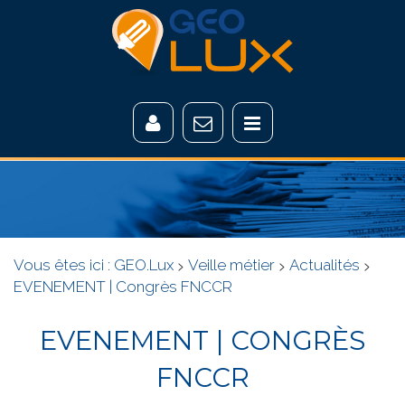
Vous êtes ici :
GEO.Lux
>
Veille métier
>
Actualités
>
EVENEMENT | Congrès FNCCR
EVENEMENT | CONGRÈS
FNCCR